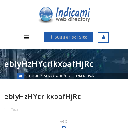
Suggerisci Sito
ebIyHzHYcrikxoafHjRc
HOME
SEGNALAZIONI
CURRENT PAGE
ebIyHzHYcrikxoafHjRc
in
Tags
AGO