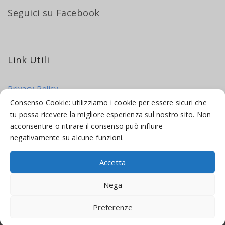
Seguici su Facebook
Link Utili
Privacy Policy
Cookie Policy
Consenso Cookie: utilizziamo i cookie per essere sicuri che
tu possa ricevere la migliore esperienza sul nostro sito. Non
acconsentire o ritirare il consenso può influire
negativamente su alcune funzioni.
Accetta
© 2016-2026 INDICAMI BY
TRUEPINE
, LLC. ALL RIGHTS RESERVED.
Nega
SITO A CURA DI
MADE WEB SOLUTIONS
Preferenze