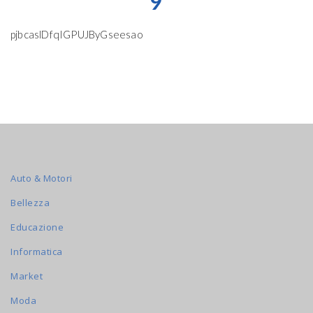
9
pjbcaslDfqIGPUJByGseesao
Auto & Motori
Bellezza
Educazione
Informatica
Market
Moda