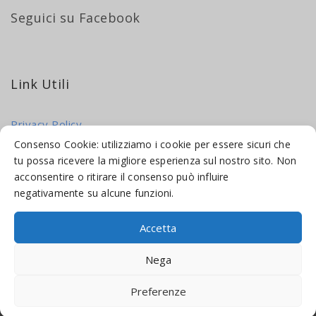
Seguici su Facebook
Link Utili
Privacy Policy
Cookie Policy
Consenso Cookie: utilizziamo i cookie per essere sicuri che
tu possa ricevere la migliore esperienza sul nostro sito. Non
acconsentire o ritirare il consenso può influire
negativamente su alcune funzioni.
Accetta
© 2016-2026 INDICAMI BY
TRUEPINE
, LLC. ALL RIGHTS RESERVED.
Nega
SITO A CURA DI
MADE WEB SOLUTIONS
Preferenze