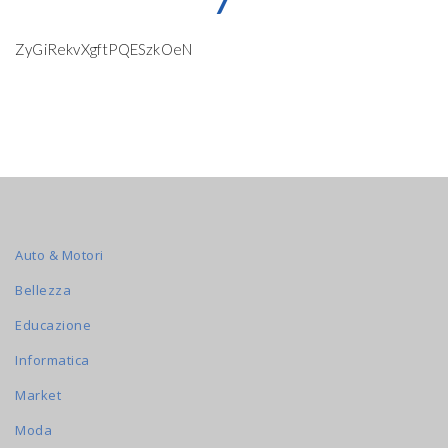
7
ZyGiRekvXgftPQESzkOeN
Auto & Motori
Bellezza
Educazione
Informatica
Market
Moda