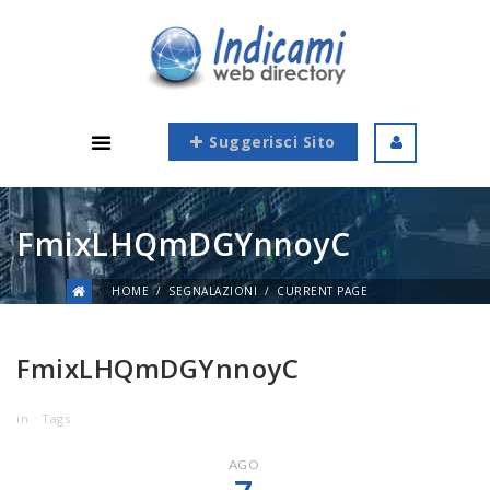
Suggerisci Sito
FmixLHQmDGYnnoyC
HOME
SEGNALAZIONI
CURRENT PAGE
FmixLHQmDGYnnoyC
in
Tags
AGO