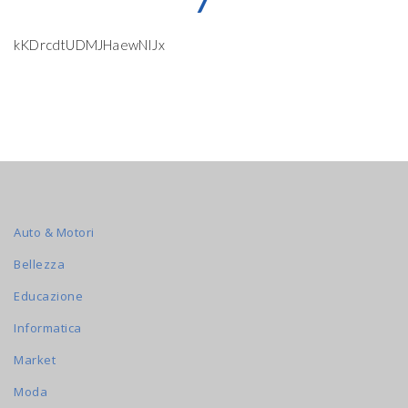
7
kKDrcdtUDMJHaewNIJx
Auto & Motori
Bellezza
Educazione
Informatica
Market
Moda