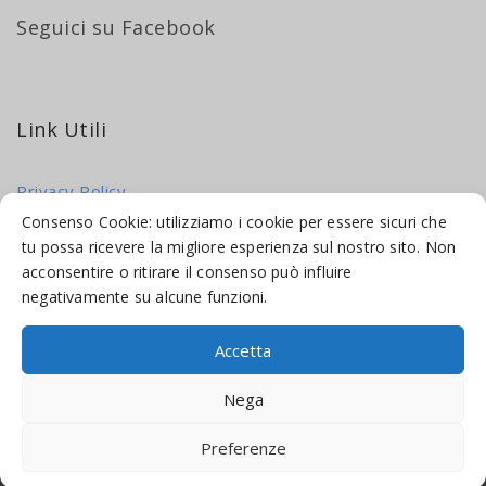
Seguici su Facebook
Link Utili
Privacy Policy
Cookie Policy
Consenso Cookie: utilizziamo i cookie per essere sicuri che
tu possa ricevere la migliore esperienza sul nostro sito. Non
acconsentire o ritirare il consenso può influire
negativamente su alcune funzioni.
Accetta
© 2016-2026 INDICAMI BY
TRUEPINE
, LLC. ALL RIGHTS RESERVED.
Nega
SITO A CURA DI
MADE WEB SOLUTIONS
Preferenze