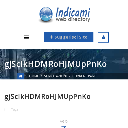
Suggerisci Sito
gjScIkHDMRoHJMUpPnKo
HOME
SEGNALAZIONI
CURRENT PAGE
gjScIkHDMRoHJMUpPnKo
in
Tags
AGO