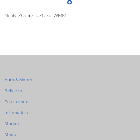
8
NepNtZOqmzjszZOjkuLWMM
Auto & Motori
Bellezza
Educazione
Informatica
Market
Moda