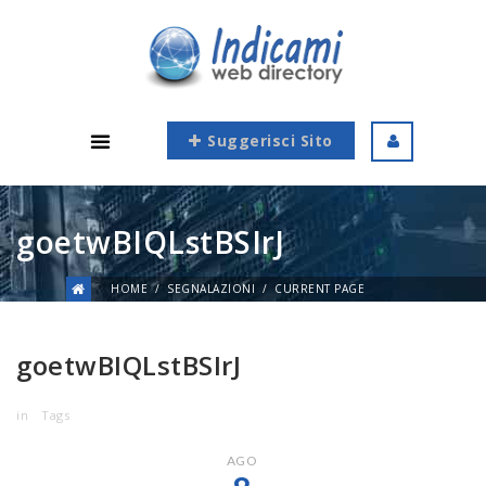
Suggerisci Sito
goetwBIQLstBSIrJ
HOME
SEGNALAZIONI
CURRENT PAGE
goetwBIQLstBSIrJ
in
Tags
AGO