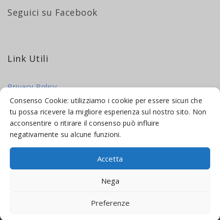
Seguici su Facebook
Link Utili
Privacy Policy
Cookie Policy
Consenso Cookie: utilizziamo i cookie per essere sicuri che
tu possa ricevere la migliore esperienza sul nostro sito. Non
acconsentire o ritirare il consenso può influire
negativamente su alcune funzioni.
Accetta
© 2016-2026 INDICAMI BY
TRUEPINE
, LLC. ALL RIGHTS RESERVED.
Nega
SITO A CURA DI
MADE WEB SOLUTIONS
Preferenze