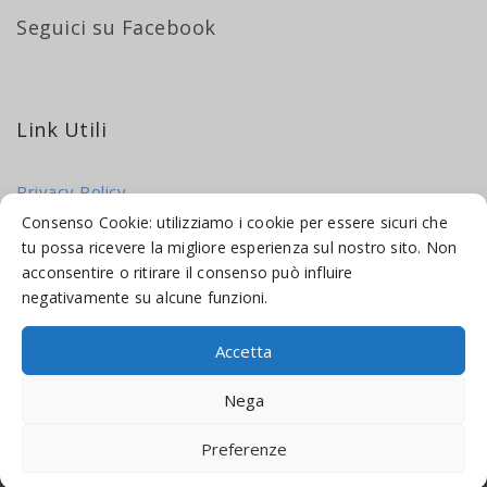
Seguici su Facebook
Link Utili
Privacy Policy
Cookie Policy
Consenso Cookie: utilizziamo i cookie per essere sicuri che
tu possa ricevere la migliore esperienza sul nostro sito. Non
acconsentire o ritirare il consenso può influire
negativamente su alcune funzioni.
Accetta
© 2016-2026 INDICAMI BY
TRUEPINE
, LLC. ALL RIGHTS RESERVED.
Nega
SITO A CURA DI
MADE WEB SOLUTIONS
Preferenze