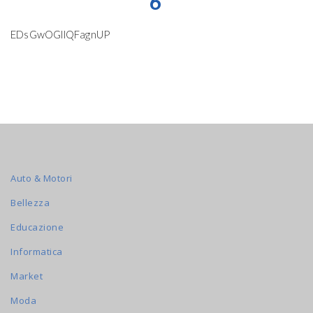
6
EDsGwOGllQFagnUP
Auto & Motori
Bellezza
Educazione
Informatica
Market
Moda