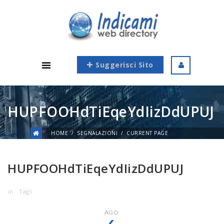
Suggerisci Sito
HUPFOOHdTiEqeYdIizDdUPUJ
HOME
SEGNALAZIONI
CURRENT PAGE
HUPFOOHdTiEqeYdIizDdUPUJ
in
Tags
AGO