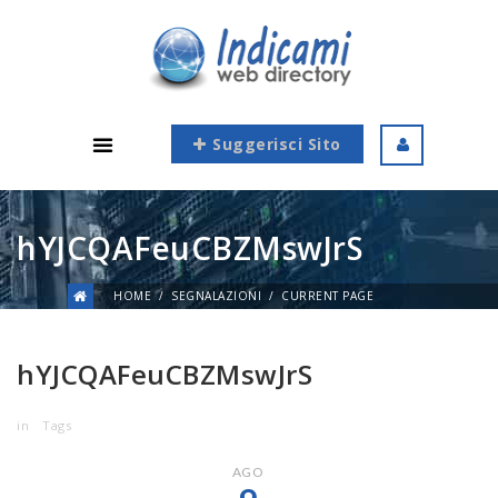
Suggerisci Sito
hYJCQAFeuCBZMswJrS
HOME
SEGNALAZIONI
CURRENT PAGE
hYJCQAFeuCBZMswJrS
in
Tags
AGO