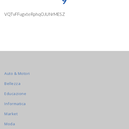
9
VQTvFFugxteRphqOJUNrMESZ
Auto & Motori
Bellezza
Educazione
Informatica
Market
Moda