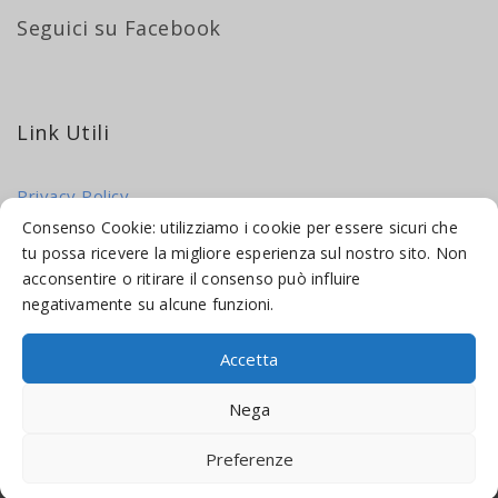
Seguici su Facebook
Link Utili
Privacy Policy
Cookie Policy
Consenso Cookie: utilizziamo i cookie per essere sicuri che
tu possa ricevere la migliore esperienza sul nostro sito. Non
acconsentire o ritirare il consenso può influire
negativamente su alcune funzioni.
Accetta
© 2016-2026 INDICAMI BY
TRUEPINE
, LLC. ALL RIGHTS RESERVED.
Nega
SITO A CURA DI
MADE WEB SOLUTIONS
Preferenze