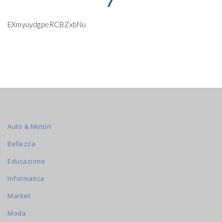
7
EXmyuydgpeRCBZxbNu
Auto & Motori
Bellezza
Educazione
Informatica
Market
Moda