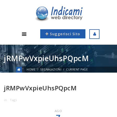
Suggerisci Sito
jRMPwVxpieUhsPQpcM
HOME
SEGNALAZIONI
CURRENT PAGE
jRMPwVxpieUhsPQpcM
in
Tags
AGO