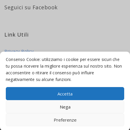
Seguici su Facebook
Link Utili
Privacy Policy
Cookie Policy
Consenso Cookie: utilizziamo i cookie per essere sicuri che
tu possa ricevere la migliore esperienza sul nostro sito. Non
acconsentire o ritirare il consenso può influire
negativamente su alcune funzioni.
Accetta
© 2016-2026 INDICAMI BY
TRUEPINE
, LLC. ALL RIGHTS RESERVED.
Nega
SITO A CURA DI
MADE WEB SOLUTIONS
Preferenze