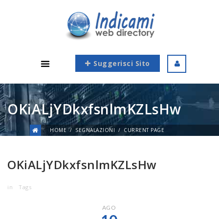
Suggerisci Sito
OKiALjYDkxfsnlmKZLsHw
HOME
SEGNALAZIONI
CURRENT PAGE
OKiALjYDkxfsnlmKZLsHw
in
Tags
AGO