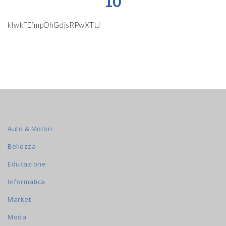
10
kIwkFEfmpOhGdjsRPwXTtJ
Auto & Motori
Bellezza
Educazione
Informatica
Market
Moda