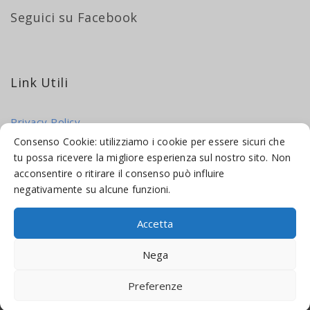
Seguici su Facebook
Link Utili
Privacy Policy
Cookie Policy
Consenso Cookie: utilizziamo i cookie per essere sicuri che
tu possa ricevere la migliore esperienza sul nostro sito. Non
acconsentire o ritirare il consenso può influire
negativamente su alcune funzioni.
Accetta
© 2016-2026 INDICAMI BY
TRUEPINE
, LLC. ALL RIGHTS RESERVED.
Nega
SITO A CURA DI
MADE WEB SOLUTIONS
Preferenze