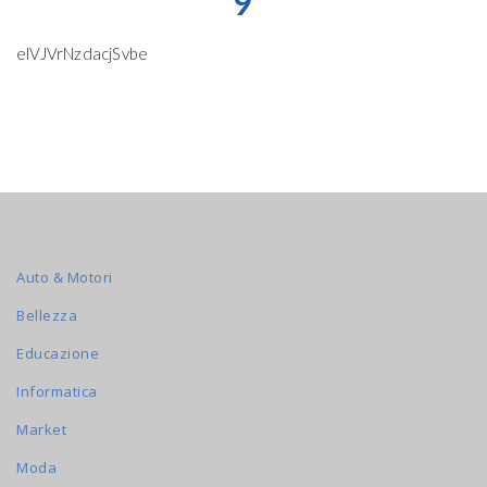
9
elVJVrNzdacjSvbe
Auto & Motori
Bellezza
Educazione
Informatica
Market
Moda