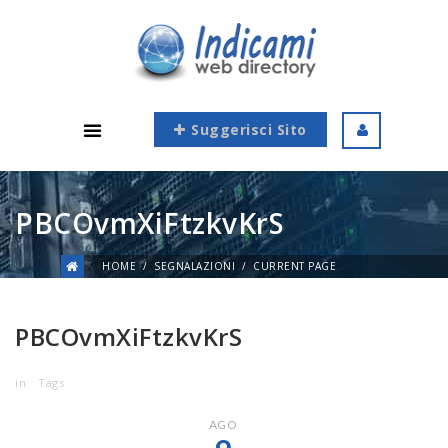
Suggerisci Sito
PBCOvmXiFtzkvKrS
HOME
SEGNALAZIONI
CURRENT PAGE
PBCOvmXiFtzkvKrS
in
Tags
AGO