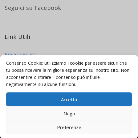
Seguici su Facebook
Link Utili
Privacy Policy
Cookie Policy
Consenso Cookie: utilizziamo i cookie per essere sicuri che
tu possa ricevere la migliore esperienza sul nostro sito. Non
acconsentire o ritirare il consenso può influire
negativamente su alcune funzioni.
Accetta
© 2016-2026 INDICAMI BY
TRUEPINE
, LLC. ALL RIGHTS RESERVED.
Nega
SITO A CURA DI
MADE WEB SOLUTIONS
Preferenze