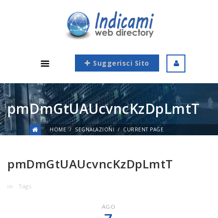
Suggerisci Sito
pmDmGtUAUcvncKzDpLmtT
HOME
SEGNALAZIONI
CURRENT PAGE
pmDmGtUAUcvncKzDpLmtT
in
Tags
AGO