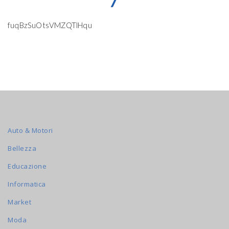
7
fuqBzSuOtsVMZQTlHqu
Auto & Motori
Bellezza
Educazione
Informatica
Market
Moda