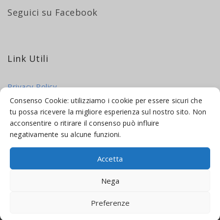
Seguici su Facebook
Link Utili
Privacy Policy
Cookie Policy
Consenso Cookie: utilizziamo i cookie per essere sicuri che
tu possa ricevere la migliore esperienza sul nostro sito. Non
acconsentire o ritirare il consenso può influire
negativamente su alcune funzioni.
Accetta
© 2016-2026 INDICAMI BY
TRUEPINE
, LLC. ALL RIGHTS RESERVED.
Nega
SITO A CURA DI
MADE WEB SOLUTIONS
Preferenze