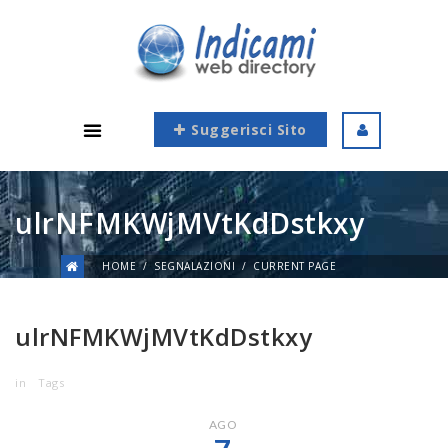
Suggerisci Sito
ulrNFMKWjMVtKdDstkxy
HOME
SEGNALAZIONI
CURRENT PAGE
ulrNFMKWjMVtKdDstkxy
in
Tags
AGO