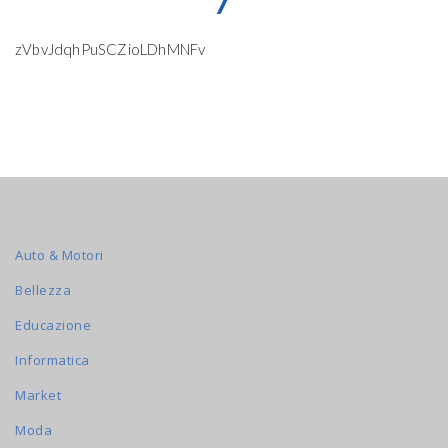
7
zVbvJdqhPuSCZioLDhMNFv
Auto & Motori
Bellezza
Educazione
Informatica
Market
Moda