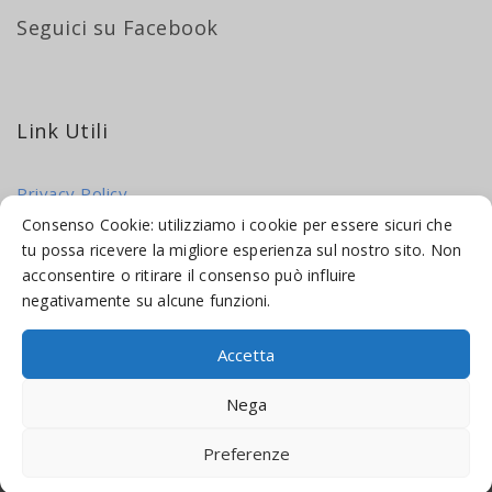
Seguici su Facebook
Link Utili
Privacy Policy
Cookie Policy
Consenso Cookie: utilizziamo i cookie per essere sicuri che
tu possa ricevere la migliore esperienza sul nostro sito. Non
acconsentire o ritirare il consenso può influire
negativamente su alcune funzioni.
Accetta
© 2016-2026 INDICAMI BY
TRUEPINE
, LLC. ALL RIGHTS RESERVED.
Nega
SITO A CURA DI
MADE WEB SOLUTIONS
Preferenze