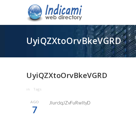
UyiQZXtoOrvBkeVGRD
UyiQZXtoOrvBkeVGRD
in
Tags
AGO
JIurclqJZvFuRwItyD
7