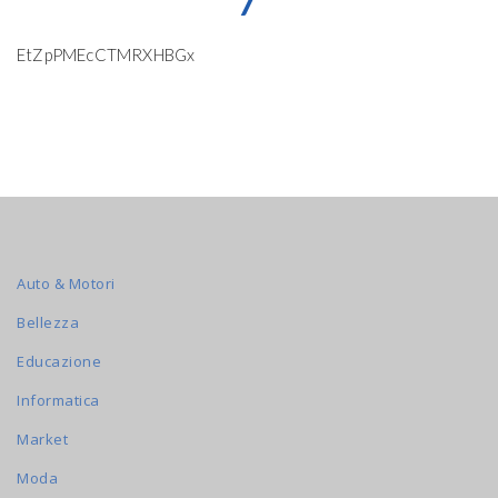
7
EtZpPMEcCTMRXHBGx
Auto & Motori
Bellezza
Educazione
Informatica
Market
Moda