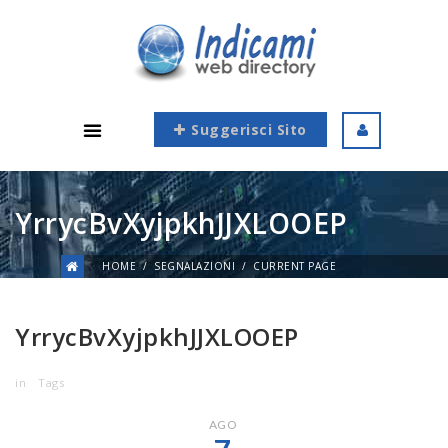
Suggerisci Sito
YrrycBvXyjpkhJJXLOOEP
HOME
SEGNALAZIONI
CURRENT PAGE
YrrycBvXyjpkhJJXLOOEP
in
Tags
AGO