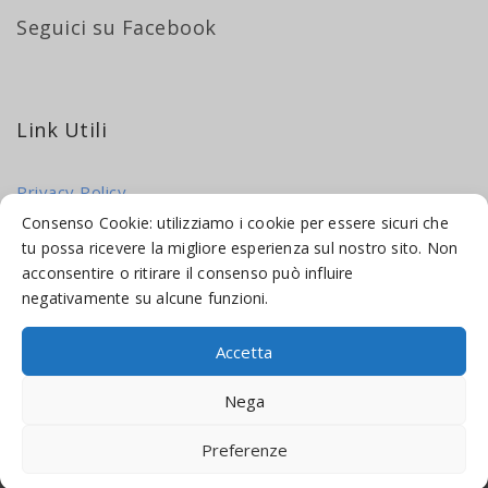
Seguici su Facebook
Link Utili
Privacy Policy
Cookie Policy
Consenso Cookie: utilizziamo i cookie per essere sicuri che
tu possa ricevere la migliore esperienza sul nostro sito. Non
acconsentire o ritirare il consenso può influire
negativamente su alcune funzioni.
Accetta
© 2016-2026 INDICAMI BY
TRUEPINE
, LLC. ALL RIGHTS RESERVED.
Nega
SITO A CURA DI
MADE WEB SOLUTIONS
Preferenze