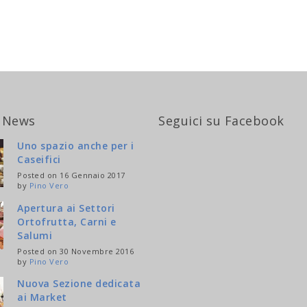
 News
Seguici su Facebook
Uno spazio anche per i
Caseifici
Posted on 16 Gennaio 2017
by
Pino Vero
Apertura ai Settori
Ortofrutta, Carni e
Salumi
Posted on 30 Novembre 2016
by
Pino Vero
Nuova Sezione dedicata
ai Market