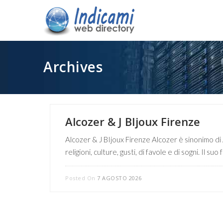
Archives
Alcozer & J BIjoux Firenze
Alcozer & J BIjoux Firenze Alcozer è sinonimo di Art
religioni, culture, gusti, di favole e di sogni. Il
Posted On
7 AGOSTO 2026