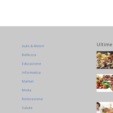
Ultime
Auto & Motori
Bellezza
Educazione
Informatica
Market
Moda
Ristorazione
Salute