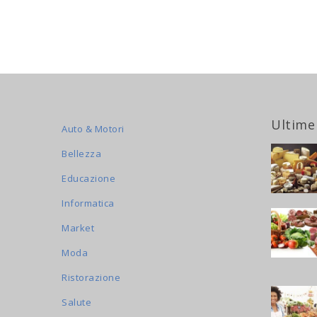
Ultime
Auto & Motori
Bellezza
Educazione
Informatica
Market
Moda
Ristorazione
Salute