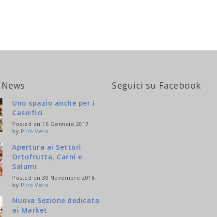
 News
Seguici su Facebook
Uno spazio anche per i
Caseifici
Posted on 16 Gennaio 2017
by
Pino Vero
Apertura ai Settori
Ortofrutta, Carni e
Salumi
Posted on 30 Novembre 2016
by
Pino Vero
Nuova Sezione dedicata
ai Market