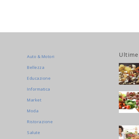
Ultime
Auto & Motori
Bellezza
Educazione
Informatica
Market
Moda
Ristorazione
Salute