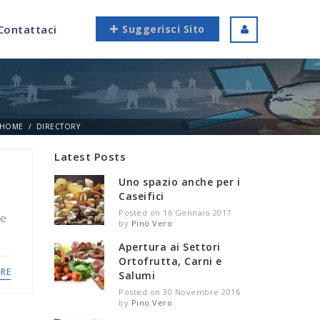
Contattaci
Suggerisci Sito
HOME
DIRECTORY
Latest Posts
Uno spazio anche per i
Caseifici
Posted on 16 Gennaio 2017
ze
by
Pino Vero
Apertura ai Settori
Ortofrutta, Carni e
RE
Salumi
Posted on 30 Novembre 2016
by
Pino Vero