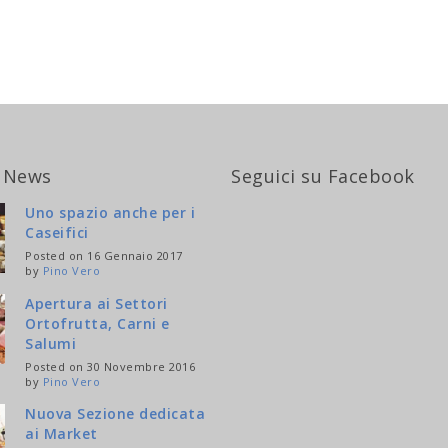
 News
Seguici su Facebook
Uno spazio anche per i
Caseifici
Posted on 16 Gennaio 2017
by
Pino Vero
Apertura ai Settori
Ortofrutta, Carni e
Salumi
Posted on 30 Novembre 2016
by
Pino Vero
Nuova Sezione dedicata
ai Market