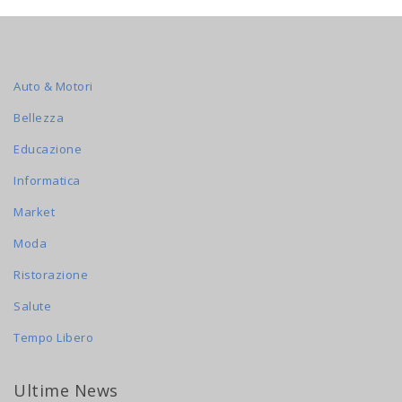
Auto & Motori
Bellezza
Educazione
Informatica
Market
Moda
Ristorazione
Salute
Tempo Libero
Ultime News