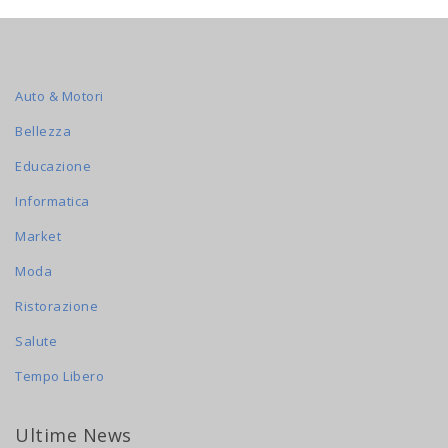
Auto & Motori
Bellezza
Educazione
Informatica
Market
Moda
Ristorazione
Salute
Tempo Libero
Ultime News