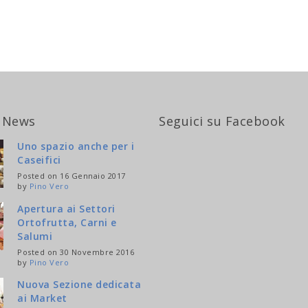
 News
Seguici su Facebook
Uno spazio anche per i
Caseifici
Posted on 16 Gennaio 2017
by
Pino Vero
Apertura ai Settori
Ortofrutta, Carni e
Salumi
Posted on 30 Novembre 2016
by
Pino Vero
Nuova Sezione dedicata
ai Market