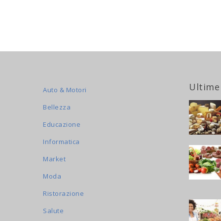
Ultime
Auto & Motori
Bellezza
Educazione
Informatica
Market
Moda
Ristorazione
Salute