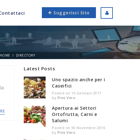
Contattaci
Suggerisci Sito
HOME
DIRECTORY
Latest Posts
Uno spazio anche per i
Caseifici
la
Posted on 16 Gennaio 2017
by
Pino Vero
Apertura ai Settori
RE
Ortofrutta, Carni e
Salumi
Posted on 30 Novembre 2016
by
Pino Vero