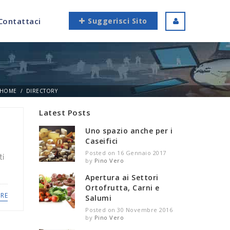
Contattaci
Suggerisci Sito
HOME
DIRECTORY
Latest Posts
Uno spazio anche per i
Caseifici
Posted on 16 Gennaio 2017
ti
by
Pino Vero
Apertura ai Settori
Ortofrutta, Carni e
RE
Salumi
Posted on 30 Novembre 2016
by
Pino Vero