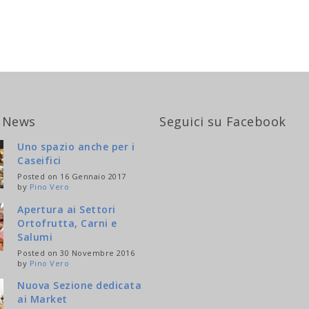
 News
Seguici su Facebook
Uno spazio anche per i
Caseifici
Posted on 16 Gennaio 2017
by
Pino Vero
Apertura ai Settori
Ortofrutta, Carni e
Salumi
Posted on 30 Novembre 2016
by
Pino Vero
Nuova Sezione dedicata
ai Market