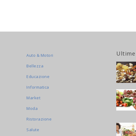
Ultime
Auto & Motori
Bellezza
Educazione
Informatica
Market
Moda
Ristorazione
Salute