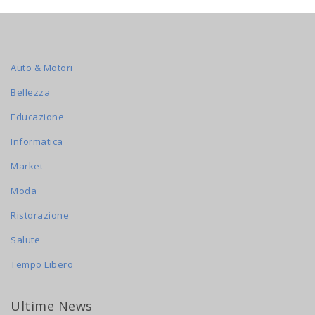
Auto & Motori
Bellezza
Educazione
Informatica
Market
Moda
Ristorazione
Salute
Tempo Libero
Ultime News