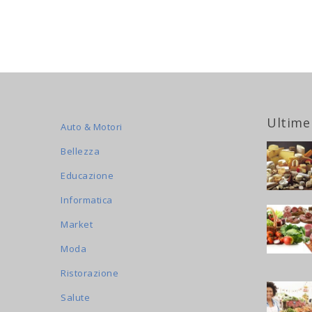
Ultime
Auto & Motori
Bellezza
Educazione
Informatica
Market
Moda
Ristorazione
Salute