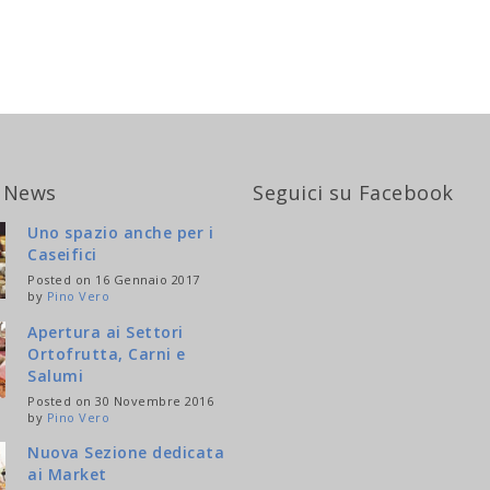
 News
Seguici su Facebook
Uno spazio anche per i
Caseifici
Posted on 16 Gennaio 2017
by
Pino Vero
Apertura ai Settori
Ortofrutta, Carni e
Salumi
Posted on 30 Novembre 2016
by
Pino Vero
Nuova Sezione dedicata
ai Market