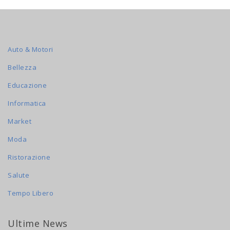
Auto & Motori
Bellezza
Educazione
Informatica
Market
Moda
Ristorazione
Salute
Tempo Libero
Ultime News