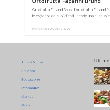
Ortofrutta Fapanni Bruno
Ortofrutta Fapanni Bruno L’ortofrutta Fapanni è un
le esigenze dei suoi clienti unendo una buonissim
Posted On
8 AGOSTO 2026
Ultime
Auto & Motori
Bellezza
Educazione
Informatica
Market
Moda