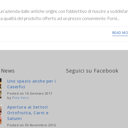
’azienda dalle antiche origini, con l’obbiettivo di riuscire a soddisfa
a qualità del prodotto offerto ad un prezzo conveniente. Forni...
READ MO
 News
Seguici su Facebook
Uno spazio anche per i
Caseifici
Posted on 16 Gennaio 2017
by
Pino Vero
Apertura ai Settori
Ortofrutta, Carni e
Salumi
Posted on 30 Novembre 2016