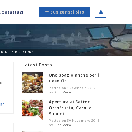
Contattaci
Suggerisci Sito
HOME
DIRECTORY
Latest Posts
Uno spazio anche per i
Caseifici
ne
Posted on 16 Gennaio 2017
by
Pino Vero
Apertura ai Settori
RE
Ortofrutta, Carni e
Salumi
Posted on 30 Novembre 2016
by
Pino Vero