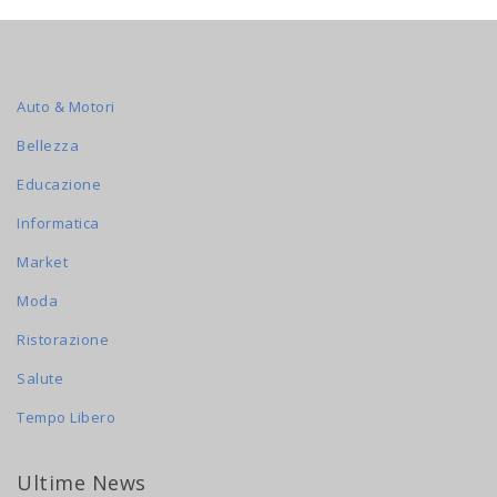
Auto & Motori
Bellezza
Educazione
Informatica
Market
Moda
Ristorazione
Salute
Tempo Libero
Ultime News