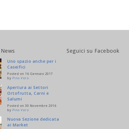
 News
Seguici su Facebook
Uno spazio anche per i
Caseifici
Posted on 16 Gennaio 2017
by
Pino Vero
Apertura ai Settori
Ortofrutta, Carni e
Salumi
Posted on 30 Novembre 2016
by
Pino Vero
Nuova Sezione dedicata
ai Market