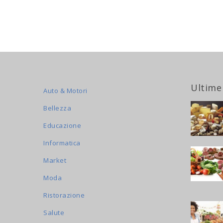
Ultime
Auto & Motori
Bellezza
Educazione
Informatica
Market
Moda
Ristorazione
Salute