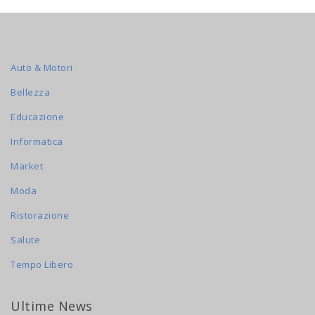
Auto & Motori
Bellezza
Educazione
Informatica
Market
Moda
Ristorazione
Salute
Tempo Libero
Ultime News