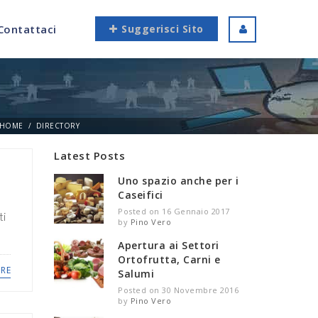
Contattaci
Suggerisci Sito
HOME
DIRECTORY
Latest Posts
Uno spazio anche per i
Caseifici
Posted on 16 Gennaio 2017
ti
by
Pino Vero
Apertura ai Settori
Ortofrutta, Carni e
RE
Salumi
Posted on 30 Novembre 2016
by
Pino Vero