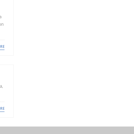
a
on
RE
a,
RE