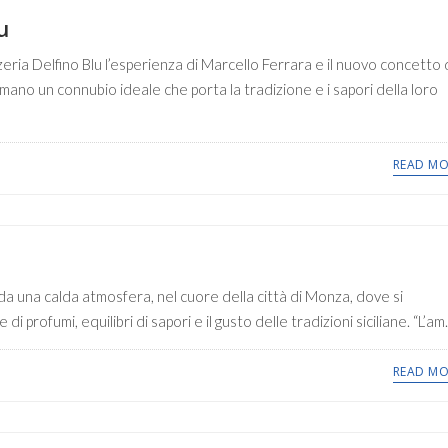
u
eria Delfino Blu l’esperienza di Marcello Ferrara e il nuovo concetto 
rmano un connubio ideale che porta la tradizione e i sapori della loro
READ MO
 da una calda atmosfera, nel cuore della città di Monza, dove si
i profumi, equilibri di sapori e il gusto delle tradizioni siciliane. “L’am.
READ MO