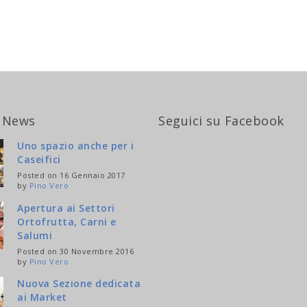
 News
Seguici su Facebook
Uno spazio anche per i
Caseifici
Posted on 16 Gennaio 2017
by
Pino Vero
Apertura ai Settori
Ortofrutta, Carni e
Salumi
Posted on 30 Novembre 2016
by
Pino Vero
Nuova Sezione dedicata
ai Market