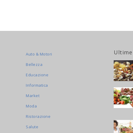
Ultime
Auto & Motori
Bellezza
Educazione
Informatica
Market
Moda
Ristorazione
Salute