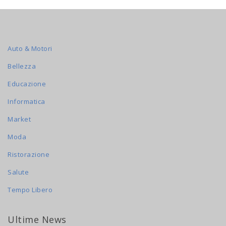
Auto & Motori
Bellezza
Educazione
Informatica
Market
Moda
Ristorazione
Salute
Tempo Libero
Ultime News