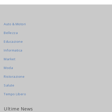
Auto & Motori
Bellezza
Educazione
Informatica
Market
Moda
Ristorazione
Salute
Tempo Libero
Ultime News