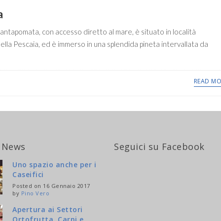
a
antapomata, con accesso diretto al mare, è situato in località
ella Pescaia, ed è immerso in una splendida pineta intervallata da
READ MO
 News
Seguici su Facebook
Uno spazio anche per i
Caseifici
Posted on 16 Gennaio 2017
by
Pino Vero
Apertura ai Settori
Ortofrutta, Carni e