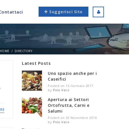
Contattaci
Suggerisci Sito
HOME
DIRECTORY
Latest Posts
Uno spazio anche per i
Caseifici
a
Posted on 16 Gennaio 2017
o
by
Pino Vero
Apertura ai Settori
Ortofrutta, Carni e
RE
Salumi
Posted on 30 Novembre 2016
by
Pino Vero