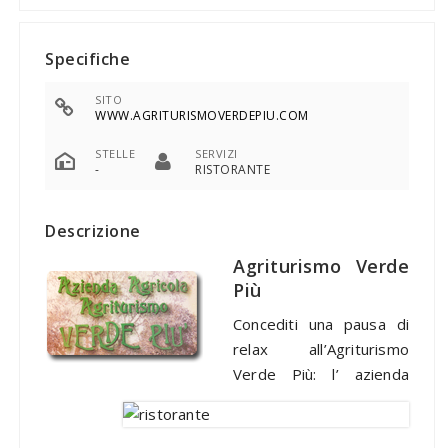
Specifiche
SITO
WWW.AGRITURISMOVERDEPIU.COM
STELLE
SERVIZI
-
RISTORANTE
Descrizione
Agriturismo Verde
Più
Concediti una pausa di
relax all’Agriturismo
Verde Più: l’ azienda