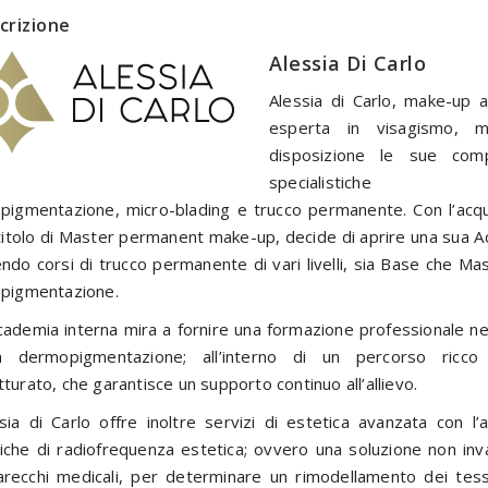
crizione
Alessia Di Carlo
Alessia di Carlo, make-up a
esperta in visagismo, 
disposizione le sue com
specialistich
opigmentazione, micro-blading e trucco permanente. Con l’acqu
titolo di Master permanent make-up, decide di aprire una sua 
ndo corsi di trucco permanente di vari livelli, sia Base che Mas
opigmentazione.
cademia interna mira a fornire una formazione professionale n
la dermopigmentazione; all’interno di un percorso ricc
tturato, che garantisce un supporto continuo all’allievo.
sia di Carlo offre inoltre servizi di estetica avanzata con l’au
iche di radiofrequenza estetica; ovvero una soluzione non inva
recchi medicali, per determinare un rimodellamento dei tessu