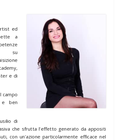
rtist ed
mette a
petenze
e su
isizione
Academy,
ter e di
el campo
o e ben
silio di
siva che sfrutta l’effetto generato da appositi
ti, con un’azione particolarmente efficace nel