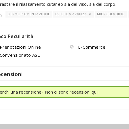
rastare il rilassamento cutaneo sia del viso, sia del corpo.
s
DERMOPIGMENTAZIONE
ESTETICA AVANZATA
MICROBLADING
nco Peculiarità
Prenotazioni Online
E-Commerce
Convenzionato ASL
ecensioni
erchi una recensione? Non ci sono recensioni qui!