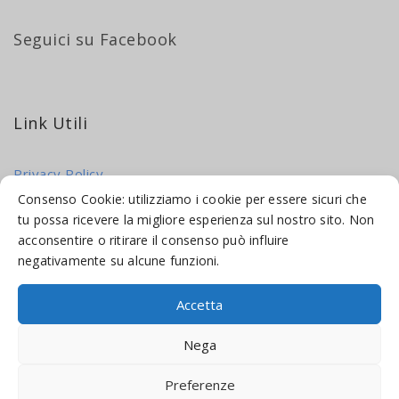
Seguici su Facebook
Link Utili
Privacy Policy
Cookie Policy
Consenso Cookie: utilizziamo i cookie per essere sicuri che
tu possa ricevere la migliore esperienza sul nostro sito. Non
acconsentire o ritirare il consenso può influire
negativamente su alcune funzioni.
Accetta
© 2016-2026 INDICAMI BY
TRUEPINE
, LLC. ALL RIGHTS RESERVED.
Nega
SITO A CURA DI
MADE WEB SOLUTIONS
Preferenze