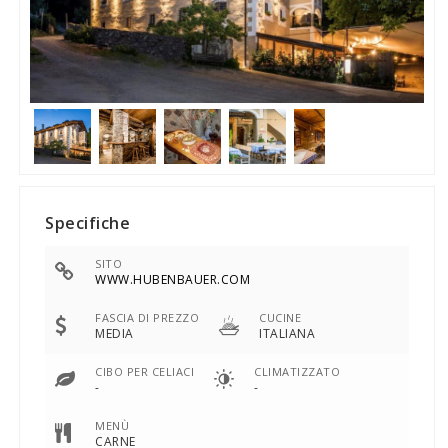
Specifiche
SITO
WWW.HUBENBAUER.COM
FASCIA DI PREZZO
CUCINE
MEDIA
ITALIANA
CIBO PER CELIACI
CLIMATIZZATO
-
-
MENÙ
CARNE