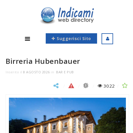
Suggerisci Sito
Birreria Hubenbauer
Inserito il
8 AGOSTO 2026
in
BAR E PUB
3022