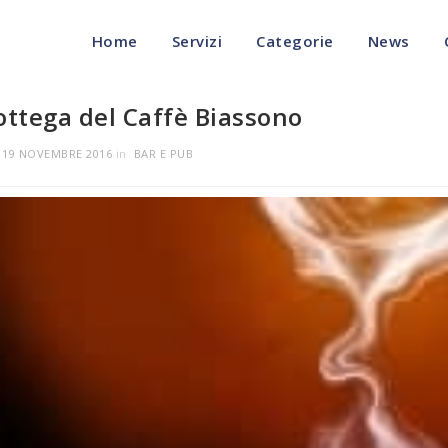
Home
Servizi
Categorie
News
ottega del Caffè Biassono
l
19 NOVEMBRE 2016
in
BAR E PUB