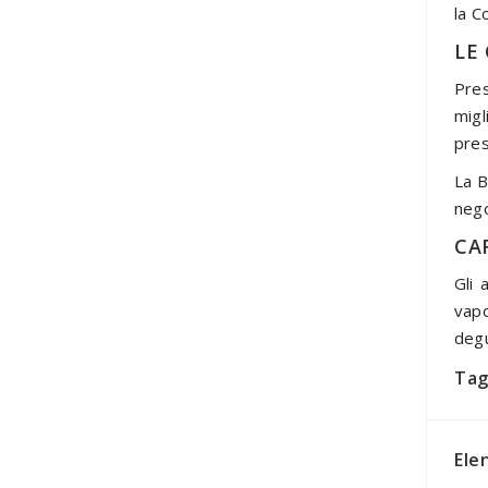
la C
LE
Pres
migl
pres
La B
nego
CA
Gli 
vapo
degu
Tag
Ele