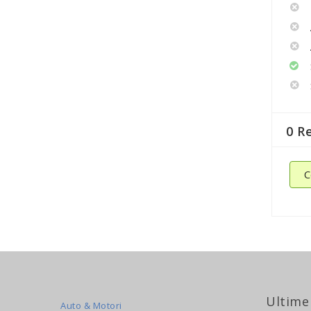
0 R
C
Ultime
Auto & Motori