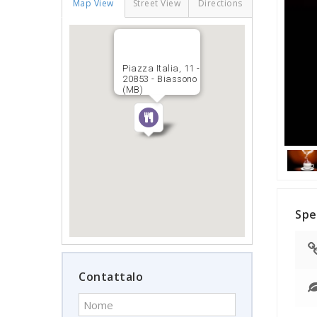
Map View
Street View
Directions
Piazza Italia, 11 -
20853 - Biassono
(MB)
Spe
Contattalo