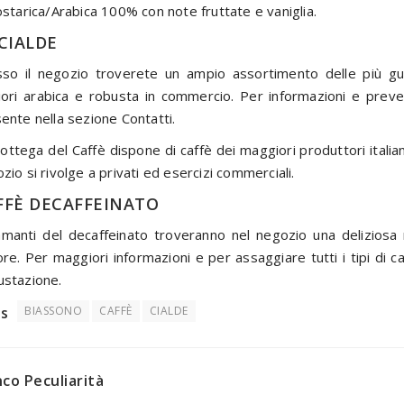
ostarica/Arabica 100% con note fruttate e vaniglia.
 CIALDE
so il negozio troverete un ampio assortimento delle più gu
iori arabica e robusta in commercio. Per informazioni e preve
ente nella sezione Contatti.
ottega del Caffè dispone di caffè dei maggiori produttori italia
zio si rivolge a privati ed esercizi commerciali.
FFÈ DECAFFEINATO
amanti del decaffeinato troveranno nel negozio una deliziosa
re. Per maggiori informazioni e per assaggiare tutti i tipi di c
stazione.
s
BIASSONO
CAFFÈ
CIALDE
nco Peculiarità