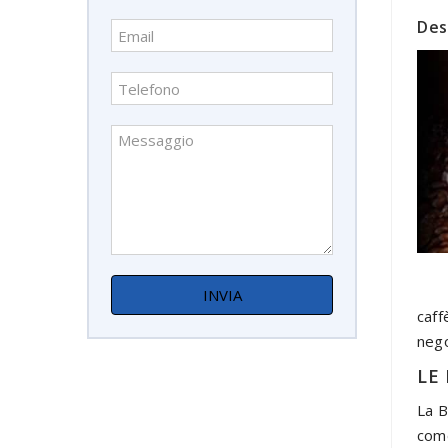
Des
caff
nego
LE
La B
come