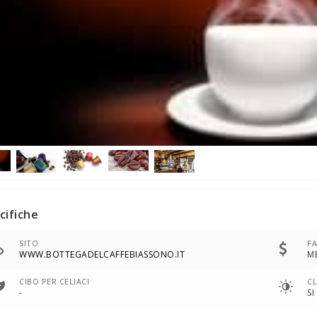
cifiche
SITO
FA
WWW.BOTTEGADELCAFFEBIASSONO.IT
M
CIBO PER CELIACI
C
-
SI