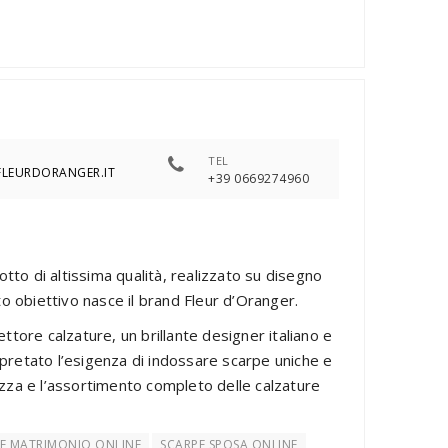
TEL
FLEURDORANGER.IT
+39 0669274960
tto di altissima qualità, realizzato su disegno
o obiettivo nasce il brand Fleur d’Oranger.
ettore calzature, un brillante designer italiano e
rpretato l’esigenza di indossare scarpe uniche e
lezza e l’assortimento completo delle calzature
E MATRIMONIO ONLINE
SCARPE SPOSA ONLINE