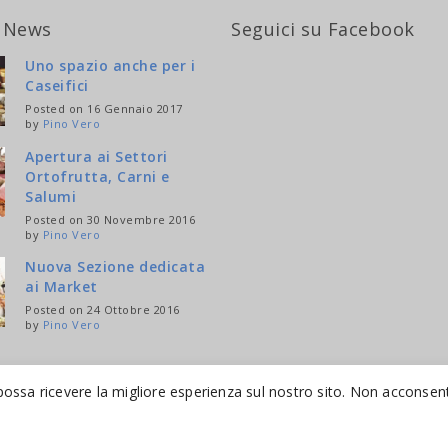
 News
Seguici su Facebook
Uno spazio anche per i
Caseifici
Posted on 16 Gennaio 2017
by
Pino Vero
Apertura ai Settori
Ortofrutta, Carni e
Salumi
Posted on 30 Novembre 2016
by
Pino Vero
Nuova Sezione dedicata
ai Market
Posted on 24 Ottobre 2016
by
Pino Vero
possa ricevere la migliore esperienza sul nostro sito. Non acconsenti
ESERVED.