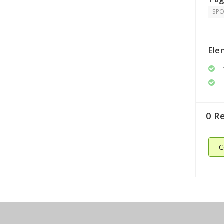
SPO
Ele
0 R
C