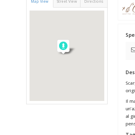
Map View
Street View
Directions
Spe
Des
Scar
orig
Il m
un’a
al g
pens
Tag