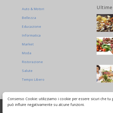
Ultime
Auto & Motori
Bellezza
Educazione
Informatica
Market
Moda
Ristorazione
Salute
Tempo Libero
Consenso Cookie: utilizziamo i cookie per essere sicuri che tu 
può influire negativamente su alcune funzioni.
© 2016-2026 INDICAMI BY
TRUEPINE
, LLC. ALL RIGHTS R
SITO A CURA DI
MADE WEB SOLUTIONS