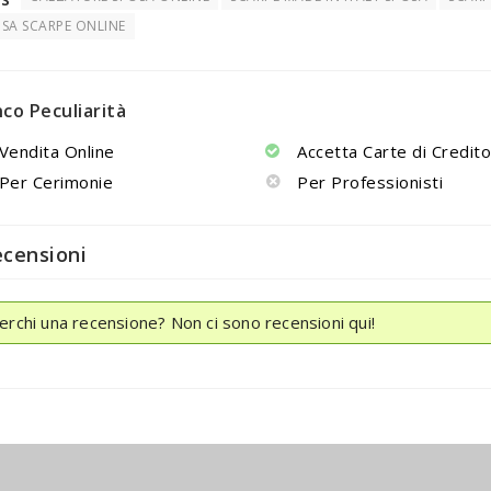
SA SCARPE ONLINE
nco Peculiarità
Vendita Online
Accetta Carte di Credit
Per Cerimonie
Per Professionisti
ecensioni
erchi una recensione? Non ci sono recensioni qui!