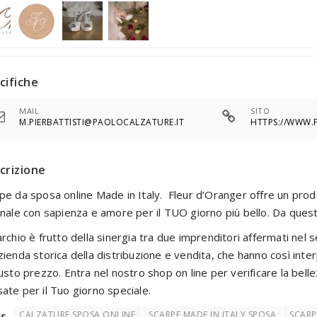
cifiche
MAIL
SITO
M.PIERBATTISTI@PAOLOCALZATURE.IT
HTTPS://WWW.
crizione
pe da sposa online Made in Italy. Fleur d’Oranger offre un prodo
inale con sapienza e amore per il TUO giorno più bello. Da quest
archio è frutto della sinergia tra due imprenditori affermati nel s
zienda storica della distribuzione e vendita, che hanno così inte
iusto prezzo. Entra nel nostro shop on line per verificare la bel
ate per il Tuo giorno speciale.
s
CALZATURE SPOSA ONLINE
SCARPE MADE IN ITALY SPOSA
SCARP