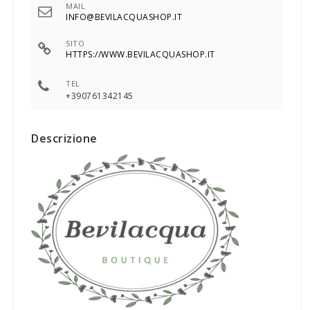
MAIL
INFO@BEVILACQUASHOP.IT
SITO
HTTPS://WWW.BEVILACQUASHOP.IT
TEL
+390761342145
Descrizione