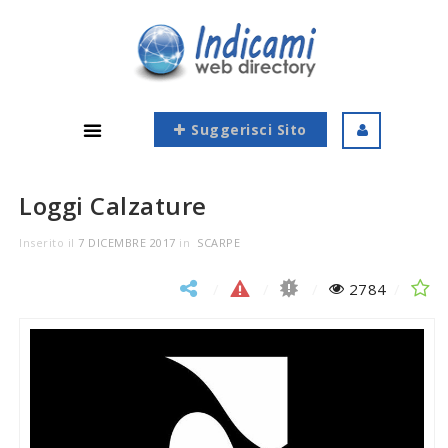
Suggerisci Sito
Loggi Calzature
Inserito il
7 DICEMBRE 2017
in
SCARPE
2784