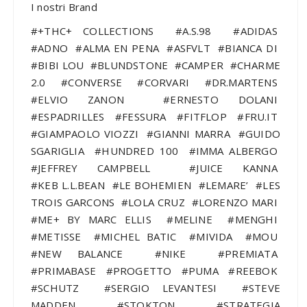
I nostri Brand
#+THC+ COLLECTIONS #A.S.98 #ADIDAS
#ADNO #ALMA EN PENA #ASFVLT #BIANCA DI
#BIBI LOU #BLUNDSTONE #CAMPER #CHARME
2.0 #CONVERSE #CORVARI #DR.MARTENS
#ELVIO ZANON #ERNESTO DOLANI
#ESPADRILLES #FESSURA #FITFLOP #FRU.IT
#GIAMPAOLO VIOZZI #GIANNI MARRA #GUIDO
SGARIGLIA #HUNDRED 100 #IMMA ALBERGO
#JEFFREY CAMPBELL #JUICE KANNA
#KEB L.L.BEAN #LE BOHEMIEN #LEMARE’ #LES
TROIS GARCONS #LOLA CRUZ #LORENZO MARI
#ME+ BY MARC ELLIS #MELINE #MENGHI
#METISSE #MICHEL BATIC #MIVIDA #MOU
#NEW BALANCE #NIKE #PREMIATA
#PRIMABASE #PROGETTO #PUMA #REEBOK
#SCHUTZ #SERGIO LEVANTESI #STEVE
MADDEN #STOKTON #STRATEGIA