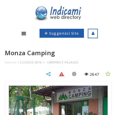
Suggerisci Sito
Monza Camping
Inserito il
2 LUGLIO 2016
in
CAMPING E VILLAGGI
2847