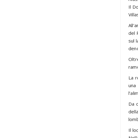
Il D
Vill
All’
del 
sul 
deno
Oltr
ramo
La r
una 
l’al
Da q
dell
lomb
Il l
Nell