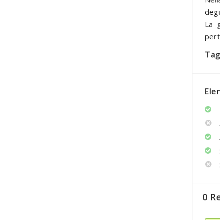
degu
La g
pert
Tag
Ele
0 R