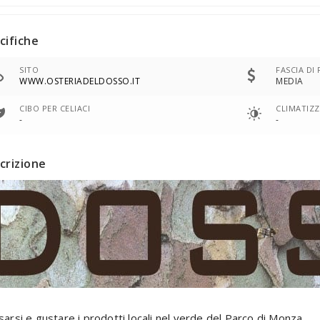
cifiche
SITO
FASCIA DI
WWW.OSTERIADELDOSSO.IT
MEDIA
CIBO PER CELIACI
CLIMATIZ
-
-
crizione
ssarsi e gustare i prodotti locali nel verde del Parco di Monza.