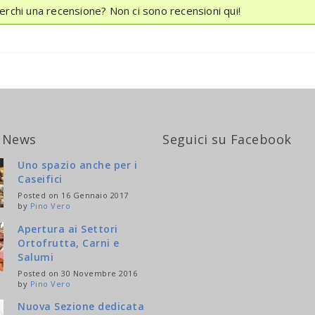
erchi una recensione? Non ci sono recensioni qui!
 News
Seguici su Facebook
Uno spazio anche per i
Caseifici
Posted on 16 Gennaio 2017
by
Pino Vero
Apertura ai Settori
Ortofrutta, Carni e
Salumi
Posted on 30 Novembre 2016
by
Pino Vero
Nuova Sezione dedicata