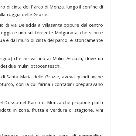
ro di cinta del Parco di Monza, lungo il confine di
lla roggia delle Grazie.
gio di via Deledda a Villasanta oppure dal centro
a roggia e uno sul torrente Molgorana, che scorre
qua e dal muro di cinta del parco, è storicamente
iguo) che arriva fino ai Mulini Asciutti, dove un
dei due mulini ottocenteschi.
o di Santa Maria delle Grazie, aveva quindi anche
noturco, con la cui farina i contadini preparavano
el Dosso nel Parco di Monza che propone piatti
dotti in zona, frutta e verdura di stagione, vini
ferenze, corsi di cucina, corsi di sommelier,