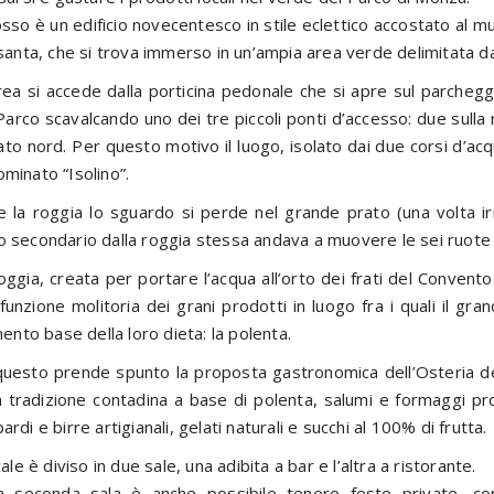
osso è un edificio novecentesco in stile eclettico accostato al mu
asanta, che si trova immerso in un’ampia area verde delimitata da
area si accede dalla porticina pedonale che si apre sul parcheg
Parco scavalcando uno dei tre piccoli ponti d’accesso: due sull
lato nord. Per questo motivo il luogo, isolato dai due corsi d’ac
minato “Isolino”.
e la roggia lo sguardo si perde nel grande prato (una volta irr
 secondario dalla roggia stessa andava a muovere le sei ruote 
oggia, creata per portare l’acqua all’orto dei frati del Convent
funzione molitoria dei grani prodotti in luogo fra i quali il gra
imento base della loro dieta: la polenta.
uesto prende spunto la proposta gastronomica dell’Osteria d
a tradizione contadina a base di polenta, salumi e formaggi pro
ardi e birre artigianali, gelati naturali e succhi al 100% di frutta.
ocale è diviso in due sale, una adibita a bar e l’altra a ristorante.
a seconda sala è anche possibile tenere feste private, con