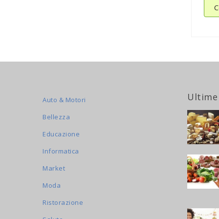
C
Ultime
Auto & Motori
Bellezza
Educazione
Informatica
Market
Moda
Ristorazione