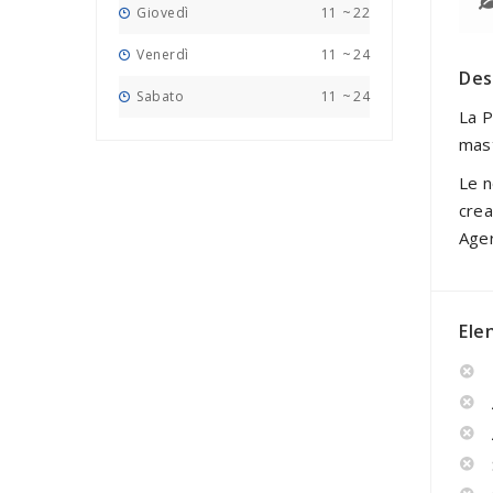
Giovedì
11
~
22
Venerdì
11
~
24
Des
Sabato
11
~
24
La P
mast
Le n
crea
Ager
Ele