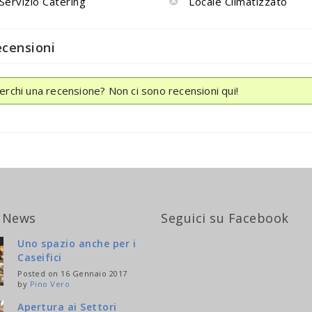
Servizio Catering
Locale Climatizzato
ecensioni
erchi una recensione? Non ci sono recensioni qui!
 News
Seguici su Facebook
Uno spazio anche per i
Caseifici
Posted on 16 Gennaio 2017
by
Pino Vero
Apertura ai Settori