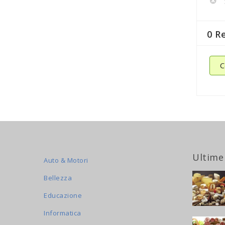
0 R
C
Ultime
Auto & Motori
Bellezza
Educazione
Informatica