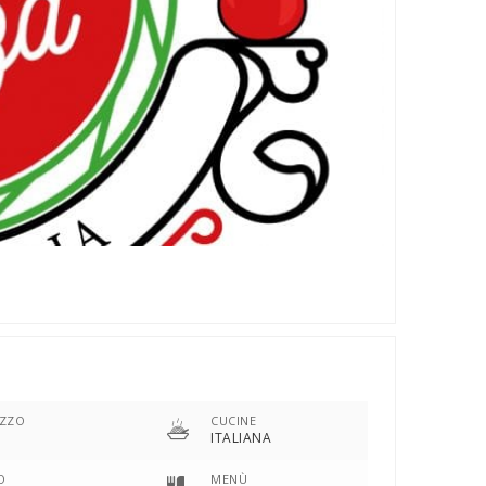
EZZO
CUCINE
ITALIANA
O
MENÙ