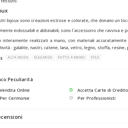
 tessuto.
oux
stri bijoux sono creazioni estrose e colorate, che donano un tocc
lmente indossabili e abbinabili, sono l´accessorio che ravviva e p
 interamente realizzati a mano, con materiali accuratamente s
tività : galalite, nastri, catene, lana, vetro, legno, stoffa, resine
s
ALTA MODA
ELEGANZA
FATTO A MANO
STILE
nco Peculiarità
Vendita Online
Accetta Carte di Credit
Per Cerimonie
Per Professionisti
ecensioni