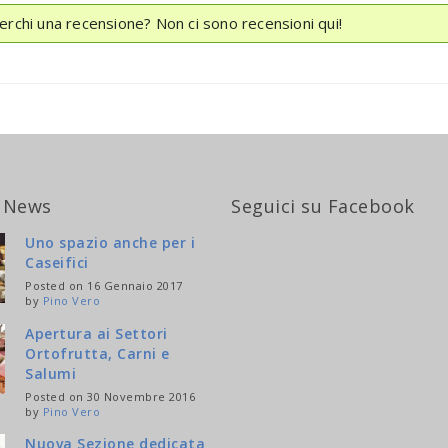
erchi una recensione? Non ci sono recensioni qui!
 News
Seguici su Facebook
Uno spazio anche per i
Caseifici
Posted on 16 Gennaio 2017
by
Pino Vero
Apertura ai Settori
Ortofrutta, Carni e
Salumi
Posted on 30 Novembre 2016
by
Pino Vero
Nuova Sezione dedicata