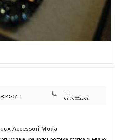
TEL
ORIMODA.IT
02 76002569
joux Accessori Moda
ori Moda è una antica bottega storica di Milano