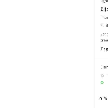
ogni
Bij
I no
Faci
Sono
crea
Tag
Ele
0 R