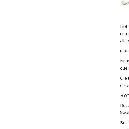
Fibb
una 
alla
Cint
Nume
quel
Crea
e ri
Bot
Bott
Swar
Bott