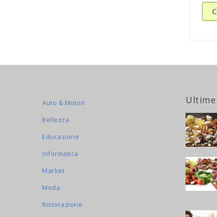
C
Ultime
Auto & Motori
Bellezza
Educazione
Informatica
Market
Moda
Ristorazione