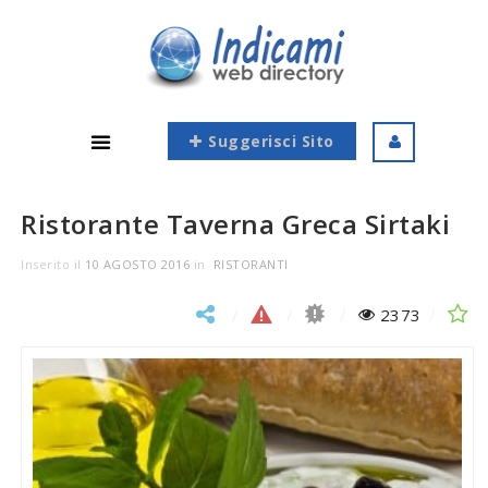
Suggerisci Sito
Ristorante Taverna Greca Sirtaki
Inserito il
10 AGOSTO 2016
in
RISTORANTI
2373