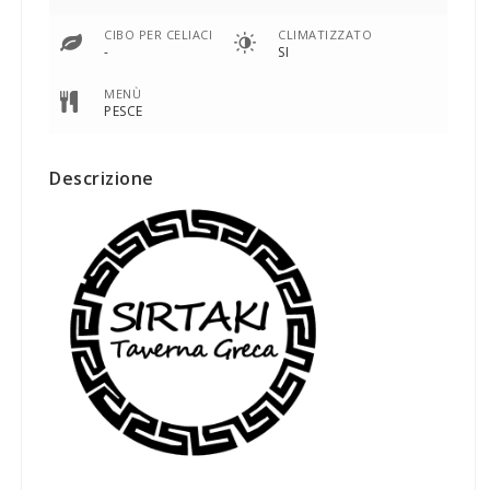
CIBO PER CELIACI
CLIMATIZZATO
-
SI
MENÙ
PESCE
Descrizione