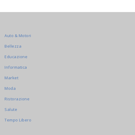
Auto & Motori
Bellezza
Educazione
Informatica
Market
Moda
Ristorazione
Salute
Tempo Libero