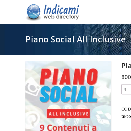
Piano Social All Inclusive
Pi
800
Pian
Socia
All
COD
Incl
tikt
quan