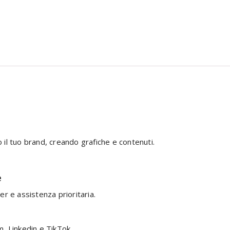
 il tuo brand, creando grafiche e contenuti.
e
 e assistenza prioritaria.
m, Linkedin e TikTok.