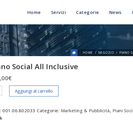
Home
Servizi
Categorie
News
HOME
NEGOZIO
PIANO S
ano Social All Inclusive
,00
€
o
Aggiungi al carrello
l
:
001.06.802033
Categorie:
Marketing & Pubblicità
,
Piani Soci
usive
ok
tità