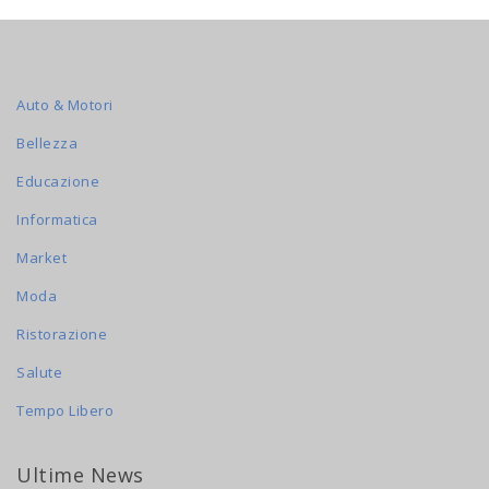
Auto & Motori
Bellezza
Educazione
Informatica
Market
Moda
Ristorazione
Salute
Tempo Libero
Ultime News