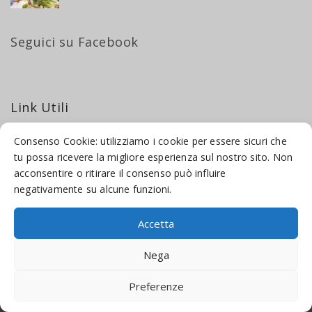
Seguici su Facebook
Link Utili
Consenso Cookie: utilizziamo i cookie per essere sicuri che
Privacy Policy
tu possa ricevere la migliore esperienza sul nostro sito. Non
Cookie Policy
acconsentire o ritirare il consenso può influire
negativamente su alcune funzioni.
Accetta
Nega
© 2016-2026 INDICAMI BY
TRUEPINE
, LLC. ALL RIGHTS RESERVED.
SITO A CURA DI
MADE WEB SOLUTIONS
Preferenze