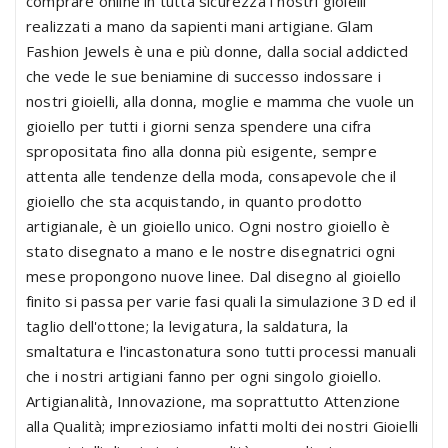
comprare online in tutta sicurezza i nostri gioielli
realizzati a mano da sapienti mani artigiane. Glam
Fashion Jewels è una e più donne, dalla social addicted
che vede le sue beniamine di successo indossare i
nostri gioielli, alla donna, moglie e mamma che vuole un
gioiello per tutti i giorni senza spendere una cifra
spropositata fino alla donna più esigente, sempre
attenta alle tendenze della moda, consapevole che il
gioiello che sta acquistando, in quanto prodotto
artigianale, è un gioiello unico. Ogni nostro gioiello è
stato disegnato a mano e le nostre disegnatrici ogni
mese propongono nuove linee. Dal disegno al gioiello
finito si passa per varie fasi quali la simulazione 3D ed il
taglio dell'ottone; la levigatura, la saldatura, la
smaltatura e l'incastonatura sono tutti processi manuali
che i nostri artigiani fanno per ogni singolo gioiello.
Artigianalità, Innovazione, ma soprattutto Attenzione
alla Qualità; impreziosiamo infatti molti dei nostri Gioielli