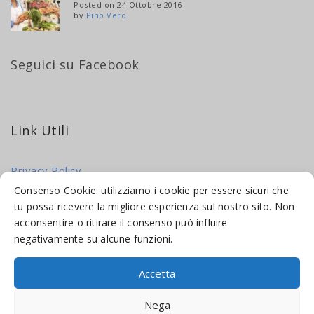
Posted on 24 Ottobre 2016
by
Pino Vero
Seguici su Facebook
Link Utili
Privacy Policy
Cookie Policy
Consenso Cookie: utilizziamo i cookie per essere sicuri che
tu possa ricevere la migliore esperienza sul nostro sito. Non
acconsentire o ritirare il consenso può influire
negativamente su alcune funzioni.
Accetta
© 2016-2026 INDICAMI BY
TRUEPINE
, LLC. ALL RIGHTS RESERVED.
Nega
SITO A CURA DI
MADE WEB SOLUTIONS