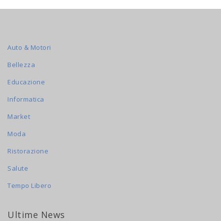
Auto & Motori
Bellezza
Educazione
Informatica
Market
Moda
Ristorazione
Salute
Tempo Libero
Ultime News